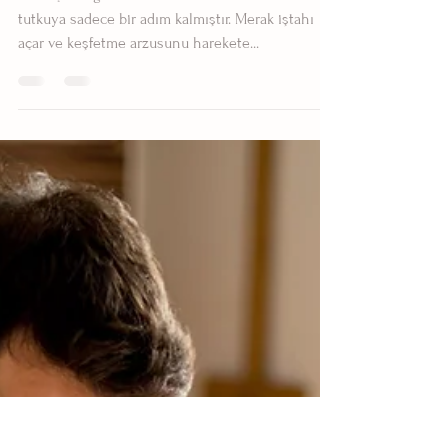
Sanatçı ​ Müge Erel Güzel meraklıdır. Meraktan
tutkuya sadece bir adım kalmıştır. Merak iştahı
açar ve keşfetme arzusunu harekete...