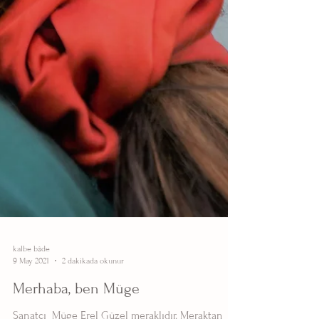
kalbe bâde
9 May 2021
2 dakikada okunur
Merhaba, ben Müge