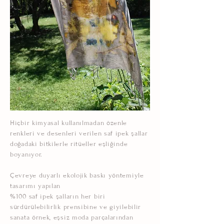
Hiçbir kimyasal kullanılmadan özenle
renkleri ve desenleri verilen saf ipek şallar
doğadaki bitkilerle ritüeller eşliğinde
boyanıyor.
Çevreye duyarlı ekolojik baskı yöntemiyle
tasarımı yapılan
%100 saf ipek şalların her biri
sürdürülebilirlik prensibine ve giyilebilir
sanata örnek, eşsiz moda parçalarından