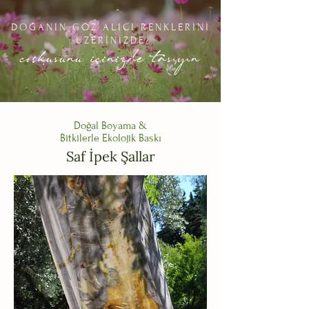
DOĞANIN GÖZ ALICI RENKLERİNİ
ÜZERİNİZDE
coskusunu içinizde tasıyın
,
.
Doğal Boyama &
Bitkilerle Ekolojik Baskı
Saf İpek Şallar