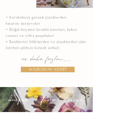
÷ Kurutulmuş gerçek çiçeklerden
tasarım çerçeveler
÷ Doğal boyama lavanta keseleri, keten
runner ve sofra peçeteleri
÷ Renklerini bitkilerden ve çiçeklerden alan
limited edition kırlent setleri
ve daha fazlası...
KOLEKSİYONU KEŞFET
unique & floral design