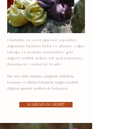
Okaliptüs ve ceviz ağacının yaprakları,
dağlardan toplanan kekik ve adaçayı, soğan
kabuğu ve avokado çekirdekleri gibi
değerli mutfak atıkları saf ipek kumaşlara
desenlerini, renklerini bıraktı.
Her biri elde ritüeller eşliğinde bitkilerle
boyanan ve dikilen tokalarda ipeğin zarafeti
doğanın gerçek renkleriyle buluşuyor.
KOLEKSİYONU KEŞFET